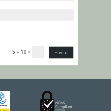
Enviar
5 + 10
=